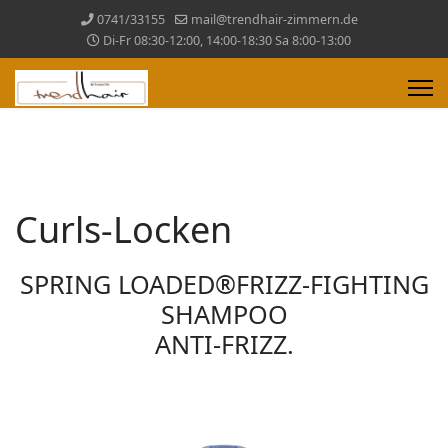
0741/33155
mail@trendhair-zimmern.de
Di-Fr 08:30-12:00, 14:00-18:30 Sa 8:00-13:00
Curls-Locken
SPRING LOADED®FRIZZ-FIGHTING
SHAMPOO
ANTI-FRIZZ.