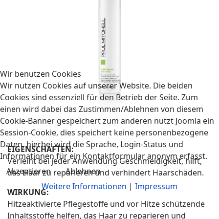
Wir benutzen Cookies
Wir nutzen Cookies auf unserer Website. Die beiden
Cookies sind essenziell für den Betrieb der Seite. Zum
einen wird dabei das Zustimmen/Ablehnen von diesem
Cookie-Banner gespeichert zum anderen nutzt Joomla ein
Session-Cookie, dies speichert keine personenbezogene
Daten, hierbei wird die Sprache, Login-Status und
EIGENSCHAFTEN:
Informationen für ein Kontaktformular anonym erfasst.
Verleiht bei jeder Anwendung Geschmeidigkeit, hilft,
Akzeptieren
Ablehnen
das Haar zu reparieren und verhindert Haarschäden.
Weitere Informationen
|
Impressum
WIRKUNG:
Hitzeaktivierte Pflegestoffe und vor Hitze schützende
Inhaltsstoffe helfen, das Haar zu reparieren und