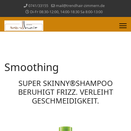
0741/33155
mail@trendhair-zimmern.de
Di-Fr 08:30-12:00, 14:00-18:30 Sa 8:00-13:00
Smoothing
SUPER SKINNY®SHAMPOO
BERUHIGT FRIZZ. VERLEIHT
GESCHMEIDIGKEIT.